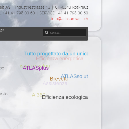
lt AG | Industriestrasse 13 | CH-6343 Rotkreuz
L +41 41 798 00 60 | SERVICE +41 41 798 00 60
info@atlasumwelt.ch
ogin
bbe
vizio