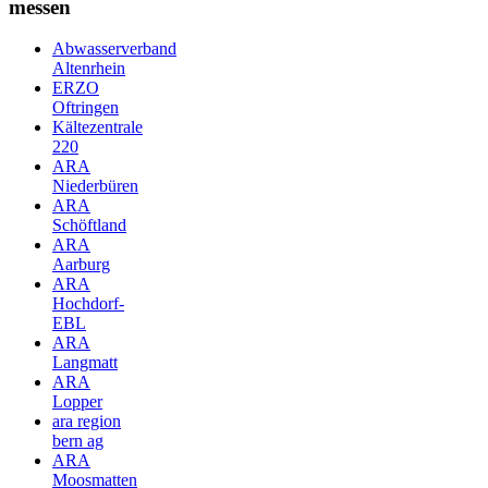
messen
Abwasserverband
Altenrhein
ERZO
Oftringen
Kältezentrale
220
ARA
Niederbüren
ARA
Schöftland
ARA
Aarburg
ARA
Hochdorf-
EBL
ARA
Langmatt
ARA
Lopper
ara region
bern ag
ARA
Moosmatten