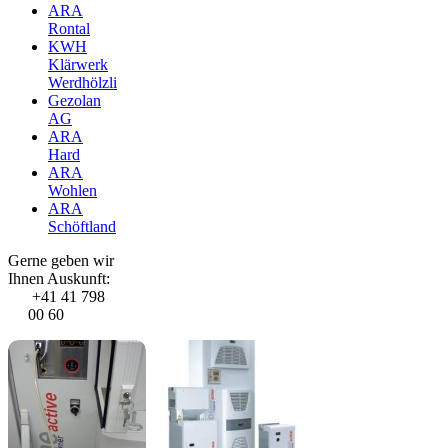
ARA
Rontal
KWH
Klärwerk
Werdhölzli
Gezolan
AG
ARA
Hard
ARA
Wohlen
ARA
Schöftland
Gerne geben wir
Ihnen Auskunft:
+41 41 798
00 60